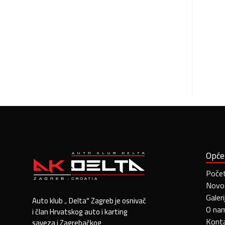
Opće
Poče
Novo
Galeri
Auto klub „ Delta“ Zagreb je osnivač
O na
i član Hrvatskog auto i karting
Kont
saveza i Zagrebačkog