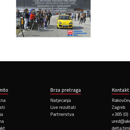
nito
Brza pretraga
Kontakt
tna
Natjecanja
Rakovčeva
sti
Live rezultati
Zagreb
ja
Partnerstva
+385 (0)
ma
ured@akd
akt
delta.tim