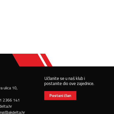
Učlanite se u naš klub i
postanite dio ove zajednice.
 ulica 10,
Postani član
 1 2366 141
elta.hr
ing@akdelta.hr