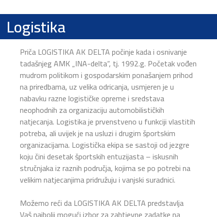
Logistika
Priča LOGISTIKA AK DELTA počinje kada i osnivanje
tadašnjeg AMK „INA-delta“, tj. 1992.g. Početak vođen
mudrom politikom i gospodarskim ponašanjem prihod
na priredbama, uz velika odricanja, usmjeren je u
nabavku razne logističke opreme i sredstava
neophodnih za organizaciju automobilističkih
natjecanja. Logistika je prvenstveno u funkciji vlastitih
potreba, ali uvijek je na usluzi i drugim športskim
organizacijama. Logistička ekipa se sastoji od jezgre
koju čini desetak športskih entuzijasta – iskusnih
stručnjaka iz raznih područja, kojima se po potrebi na
velikim natjecanjima pridružuju i vanjski suradnici.
Možemo reći da LOGISTIKA AK DELTA predstavlja
Vaš najbolji mogući izbor za zahtjevne zadatke na