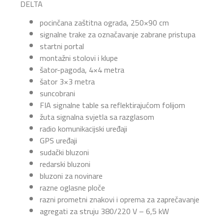
DELTA
pocinčana zaštitna ograda, 250×90 cm
signalne trake za označavanje zabrane pristupa
startni portal
montažni stolovi i klupe
šator-pagoda, 4×4 metra
šator 3×3 metra
suncobrani
FIA signalne table sa reflektirajućom folijom
žuta signalna svjetla sa razglasom
radio komunikacijski uređaji
GPS uređaji
sudački bluzoni
redarski bluzoni
bluzoni za novinare
razne oglasne ploče
razni prometni znakovi i oprema za zaprečavanje
agregati za struju 380/220 V – 6,5 kW