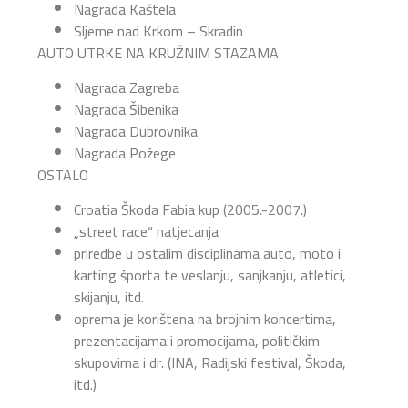
Nagrada Kaštela
Sljeme nad Krkom – Skradin
AUTO UTRKE NA KRUŽNIM STAZAMA
Nagrada Zagreba
Nagrada Šibenika
Nagrada Dubrovnika
Nagrada Požege
OSTALO
Croatia Škoda Fabia kup (2005.-2007.)
„street race“ natjecanja
priredbe u ostalim disciplinama auto, moto i
karting športa te veslanju, sanjkanju, atletici,
skijanju, itd.
oprema je korištena na brojnim koncertima,
prezentacijama i promocijama, političkim
skupovima i dr. (INA, Radijski festival, Škoda,
itd.)