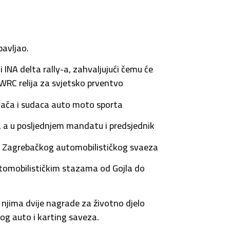
bavljao.
 INA delta rally-a, zahvaljujući čemu će
 WRC relija za svjetsko prventvo
ozača i sudaca auto moto sporta
a, a u posljednjem mandatu i predsjednik
13) Zagrebačkog automobilističkog svaeza
omobilističkim stazama od Gojla do
 njima dvije nagrade za životno djelo
g auto i karting saveza.