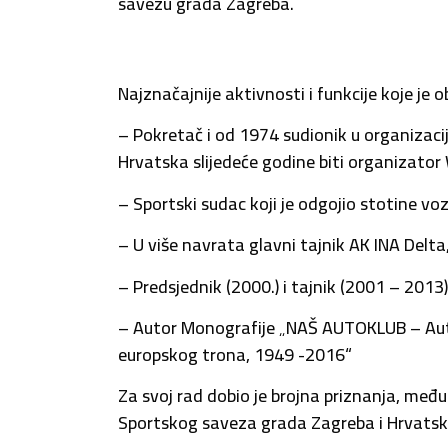
savezu grada Zagreba.
Najznačajnije aktivnosti i funkcije koje je o
– Pokretač i od 1974 sudionik u organizaciji
Hrvatska slijedeće godine biti organizator
– Sportski sudac koji je odgojio stotine v
– U više navrata glavni tajnik AK INA Delt
– Predsjednik (2000.) i tajnik (2001 – 20
– Autor Monografije „NAŠ AUTOKLUB – Aut
europskog trona, 1949 -2016“
Za svoj rad dobio je brojna priznanja, među
Sportskog saveza grada Zagreba i Hrvatsko