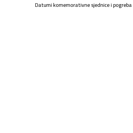
Datumi komemorativne sjednice i pogreba b
počivao u miru Božjem… pripremaj nam no
budemo zajedno da nastavimo sa deltanj
Tvoji Deltaši!!!
Opće