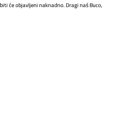
iti će objavljeni naknadno. Dragi naš Buco,
ve utrke na novom terenu, pa kad ponovno
em.
nito
Brza pretraga
Kontakt