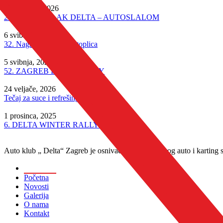
7 kolovoza, 2026
23.NAGRADA AK DELTA – AUTOSLALOM
6 svibnja, 2026
32. Nagrada Stubičkih toplica
5 svibnja, 2026
52. ZAGREB DELTA RALLY
24 veljače, 2026
Tečaj za suce i refrešing
1 prosinca, 2025
6. DELTA WINTER RALLY SHOW
Auto klub „ Delta“ Zagreb je osnivač i član Hrvatskog auto i karting
Općenito
Početna
Novosti
Galerija
O nama
Kontakt