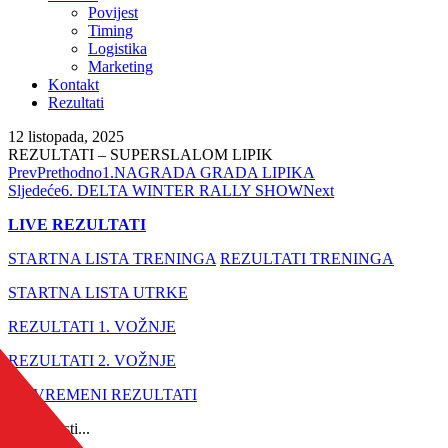
Povijest
Timing
Logistika
Marketing
Kontakt
Rezultati
12 listopada, 2025
REZULTATI – SUPERSLALOM LIPIK
Prev
Prethodno
1.NAGRADA GRADA LIPIKA
Sljedeće
6. DELTA WINTER RALLY SHOW
Next
LIVE REZULTATI
STARTNA LISTA TRENINGA
REZULTATI TRENINGA
STARTNA LISTA UTRKE
REZULTATI 1. VOŽNJE
REZULTATI 2. VOŽNJE
PRIVREMENI REZULTATI
Još novosti...