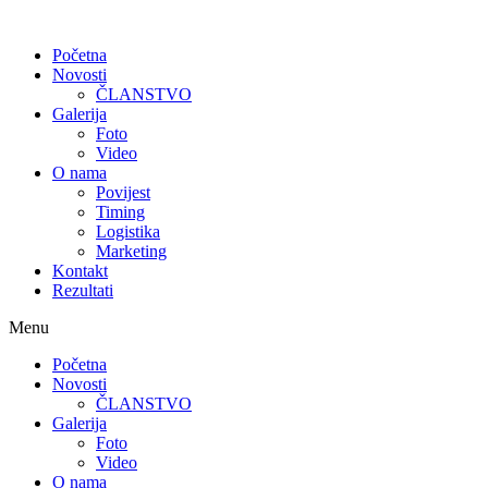
Skip
to
Početna
content
Novosti
ČLANSTVO
Galerija
Foto
Video
O nama
Povijest
Timing
Logistika
Marketing
Kontakt
Rezultati
Menu
Početna
Novosti
ČLANSTVO
Galerija
Foto
Video
O nama