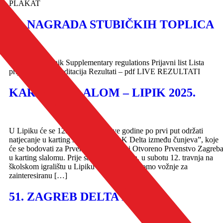
PLAKAT
31. NAGRADA STUBIČKIH TOPLICA
Posebni pravilnik Supplementary regulations Prijavni list Lista
prijava Press akreditacija Rezultati – pdf LIVE REZULTATI
KARTING SLALOM – LIPIK 2025.
U Lipiku će se 12. i 13. travnja ove godine po prvi put održati
natjecanje u karting slalomu – “1. AK Delta između čunjeva”, koje
će se bodovati za Prvenstvo Hrvatske i Otvoreno Prvenstvo Zagreb
u karting slalomu. Prije samog natjecanja, u subotu 12. travnja na
školskom igralištu u Lipiku održat će se promo vožnje za
zainteresiranu […]
51. ZAGREB DELTA RALLY