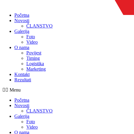
Skip
to
Početna
content
Novosti
ČLANSTVO
Galerija
Foto
Video
O nama
Povijest
Timing
Logistika
Marketing
Kontakt
Rezultati
Menu
Početna
Novosti
ČLANSTVO
Galerija
Foto
Video
O nama