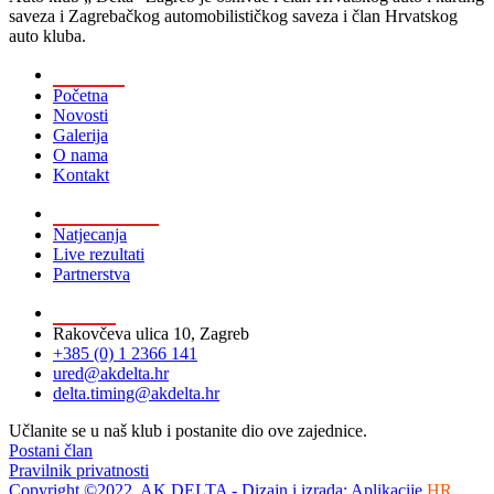
saveza i Zagrebačkog automobilističkog saveza i član Hrvatskog
auto kluba.
Općenito
Početna
Novosti
Galerija
O nama
Kontakt
Brza pretraga
Natjecanja
Live rezultati
Partnerstva
Kontakt
Rakovčeva ulica 10, Zagreb
+385 (0) 1 2366 141
ured@akdelta.hr
delta.timing@akdelta.hr
Učlanite se u naš klub i postanite dio ove zajednice.
Postani član
Pravilnik privatnosti
Copyright ©2022. AK DELTA - Dizajn i izrada: Aplikacije
.HR