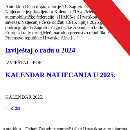
Auto klub Delta organizator je 51. Zagreb Delta Rally 2025.
Natjecanje je prijavljeno u Kalendar FIA-e (Međunarodne
automobilističke federacije) i HAKS-a (Hrvatskog auto i karting
saveza). Natjecanje će se održati 13/15. lipnja 2025 godine na
području grada Zagreb i Zagrebačke županije, a boduje se za FIA
Europski rally trofej,Međunarodno prvenstvo republike Hrvatske,
Prvenstvo republike Hrvatske,Alpe […]
Izviještaj o radu u 2024
IZVJEŠTAJ – PDF
KALENDAR NATJECANJA U 2025.
KALENDAR 2025.
←
older
Auto klub „ Delta“ Zagreb je osnivač i član Hrvatskog auto i karting